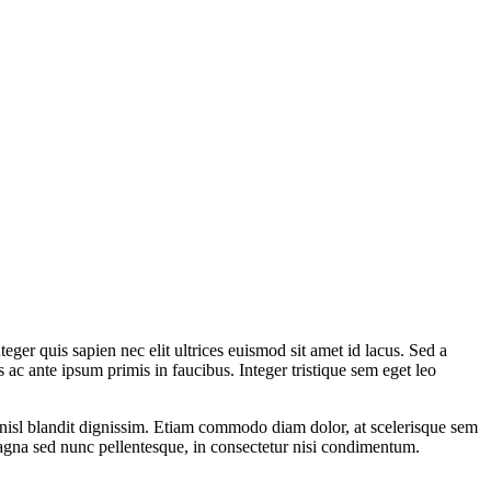
teger quis sapien nec elit ultrices euismod sit amet id lacus. Sed a
 ac ante ipsum primis in faucibus. Integer tristique sem eget leo
d nisl blandit dignissim. Etiam commodo diam dolor, at scelerisque sem
magna sed nunc pellentesque, in consectetur nisi condimentum.