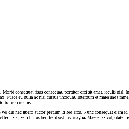
orbi consequat risus consequat, porttitor orci sit amet, iaculis nisl. In
 mi. Fusce eu nulla ac nisi cursus tincidunt. Interdum et malesuada fames
 tortor non neque.
ue vel dui nec libero auctor pretium id sed arcu. Nunc consequat diam i
 eget lectus ac sem luctus hendrerit sed nec magna. Maecenas vulputate 